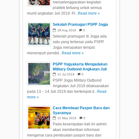
menyelenggarakan kegiatan
praktek terbang untuk semua
murid angkatan Juli 2019. Pr...
Read more »
Sekolah Pramugari PSPP Jogja
28
Aug
2019
0
Sekolah pramugari di Jogja ada
satu yang terbesar yaitu PSPP
Jogja merupakan tempat
menempuh pendid...
Read more »
PSPP Yogyakarta Mengadakan
Military Outbond Angkatan Juli
2019
22
Jul
2019
0
PSPP Jogja Military Outbond
Angkatan Juli 2019 dilaksanakan
pada 13 – 14 Juli 2019 dan bertempat d...
Read
more »
Cara Membuat Paspor Baru dan
Syaratnya
12
May
2019
0
Pada kesempatan kali ini admin
akan memberikan informasi
mengenai cara pembuatan paspor baru dan