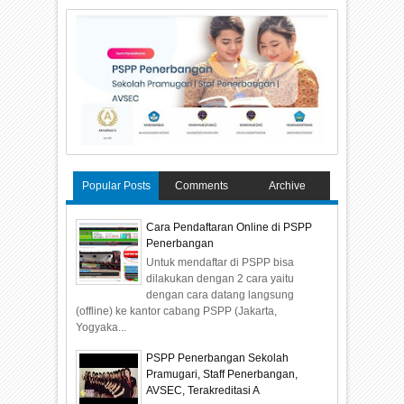
Popular Posts
Comments
Archive
Cara Pendaftaran Online di PSPP
Penerbangan
Untuk mendaftar di PSPP bisa
dilakukan dengan 2 cara yaitu
dengan cara datang langsung
(offline) ke kantor cabang PSPP (Jakarta,
Yogyaka...
PSPP Penerbangan Sekolah
Pramugari, Staff Penerbangan,
AVSEC, Terakreditasi A