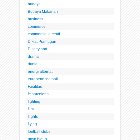
budaya
Budaya Makanan
business
commerce
commercial aircraft
Diklat Pramugari
Disneyland
drama
dunia
energi alternatif
european football
Fasilitas
fc barcelona
fighting
film
flights
flying
football clubs
gaya hidup