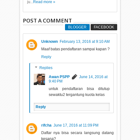
ju...
Read more »
POST A COMMENT
BLOGGER
FACEBOOK
Unknown
February 13, 2016 at 9:10 AM
Maaf batas pendaftaran sampai kapan ?
Reply
Replies
Awan PSPP
June 14, 2016 at
9:40 PM
untuk pendaftaran bisa ditutup
sewaktu2 tergantung kuota kelas
Reply
rifcha
June 17, 2016 at 11:09 PM
Daftar nya bisa secara langsung datang
kesana?