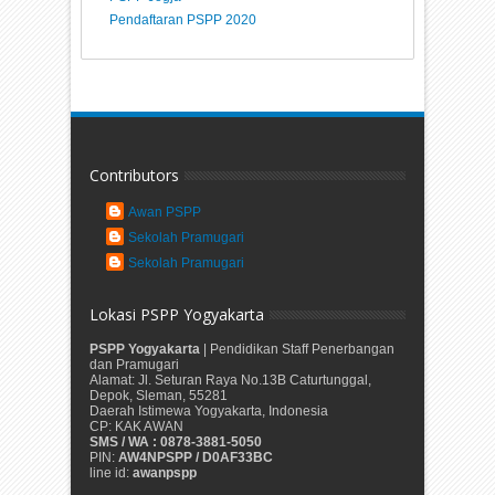
Pendaftaran PSPP 2020
Contributors
Awan PSPP
Sekolah Pramugari
Sekolah Pramugari
Lokasi PSPP Yogyakarta
PSPP Yogyakarta
| Pendidikan Staff Penerbangan
dan Pramugari
Alamat: Jl. Seturan Raya No.13B Caturtunggal,
Depok, Sleman, 55281
Daerah Istimewa Yogyakarta, Indonesia
CP: KAK AWAN
SMS / WA : 0878-3881-5050
PIN:
AW4NPSPP / D0AF33BC
line id:
awanpspp