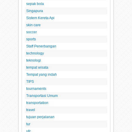
sepak bola
Singapura
Sistem Kereta Api
skin care
soccer
sports
Staff Penerbangan
technology
teknologi
tempat wisata
Tempat yang indah
TIPS
tournaments
Transportasi Umum
transportation
travel
tujuan perjalanan
tur
ufc