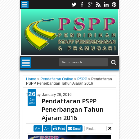
Home
»
Pendaftaran Online
»
PSPP
»
Pendaftaran
PSPP Penerbangan Tahun Ajaran 2016
26
Tuesday, January 26, 2016
Pendaftaran PSPP
Jan
2016
Penerbangan Tahun
Ajaran 2016
A
+
A
-
Print
Email