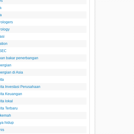
es
a
a
rologers
rology
asi
ation
SEC
han bakar penerbangan
pergian
ergian di Asia
ita
ita Investasi Perusahaan
rita Keuangan
ita lokal
ita Terbaru
rkemah
ya hidup
nis