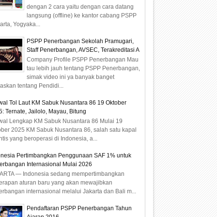
dengan 2 cara yaitu dengan cara datang
langsung (offline) ke kantor cabang PSPP
arta, Yogyaka...
PSPP Penerbangan Sekolah Pramugari,
Staff Penerbangan, AVSEC, Terakreditasi A
Company Profile PSPP Penerbangan Mau
tau lebih jauh tentang PSPP Penerbangan,
simak video ini ya banyak banget
laskan tentang Pendidi...
wal Tol Laut KM Sabuk Nusantara 86 19 Oktober
: Ternate, Jailolo, Mayau, Bitung
wal Lengkap KM Sabuk Nusantara 86 Mulai 19
ober 2025 KM Sabuk Nusantara 86, salah satu kapal
ntis yang beroperasi di Indonesia, a...
onesia Pertimbangkan Penggunaan SAF 1% untuk
erbangan Internasional Mulai 2026
ARTA — Indonesia sedang mempertimbangkan
erapan aturan baru yang akan mewajibkan
rbangan internasional melalui Jakarta dan Bali m...
Pendaftaran PSPP Penerbangan Tahun