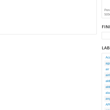
Pen
505
FIN
LAB
Aca
ag
air
air
akt
akt
al
an
AP