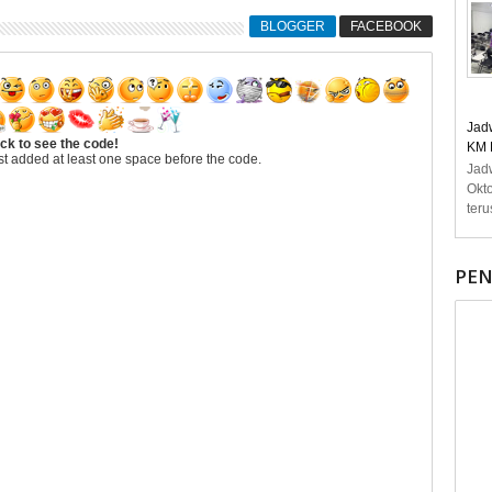
BLOGGER
FACEBOOK
Jad
ick to see the code!
KM 
t added at least one space before the code.
Jad
Okt
teru
PE