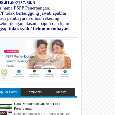
98-01-002137-30-3
as nama
PSPP Penerbangan
.
PP
tidak bertanggung jawab apabila
jadi pembayaran diluar rekening
rsebut dengan alasan apapun dan kami
ggap
tidak syah / belum membayar
.
opular Posts
Comments
Archive
Cara Pendaftaran Online di PSPP
Penerbangan
Untuk mendaftar di PSPP bisa dilakukan