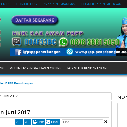
LERIES
CONTACT US
PSPP PENERBANGAN
FORMULIR PENDAFTARAN
AN
PETUNJUK PENDAFTARAN ONLINE
FORMULIR PENDAFTARAN
nline PSPP Penerbangan
NON
 Juni 2017
n Juni 2017
A
+
A
-
Print
Email