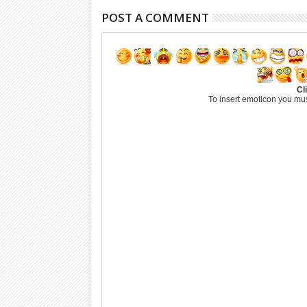
POST A COMMENT
Cl
To insert emoticon you mus