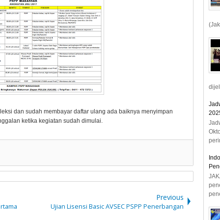
(Jak
dije
Jad
seleksi dan sudah membayar daftar ulang ada baiknya menyimpan
2025
inggalan ketika kegiatan sudah dimulai.
Jad
Okt
peri
Ind
Pen
JAK
pen
pene
Previous
ertama
Ujian Lisensi Basic AVSEC PSPP Penerbangan