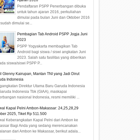
Ajaran 2016
Pendaftaran PSPP Penerbangan dibuka
untuk tahun ajaran 2016, perkuliahan
dimulai pada bulan Juni dan Oktober 2016
sudah dimulai se...
Pembagian Tab Android PSPP Jogja Juni
2023
PSPP Yogyakarta membagikan Tab
Android bagi siswa / siswi angkatan Juni
2023. Salah satu fasilitas yang diberikan
da siswa/siswi PSPP P...
il Glenny Kairupan, Mantan TNI yang Jadi Dirut
uda Indonesia
gangkatan Direktur Utama Baru Garuda Indonesia
Garuda Indonesia Tbk (GIAA), maskapai
rbangan nasional Indonesia, resmi memiliki ...
wal Kapal Pelni Ambon-Makassar: 24,25,28,29
ber 2025, Tiket Rp 511.500
wal Keberangkatan Kapal Pelni dari Ambon ke
assar Bagi Anda yang sedang merencanakan
alanan dari Ambon ke Makassar, berikut adala...