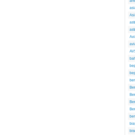
ari
asi
Asi
ast
ast
Avi
avi
AV
ba
be
bep
ber
Ber
Be
Ber
Ber
be
bia
bis