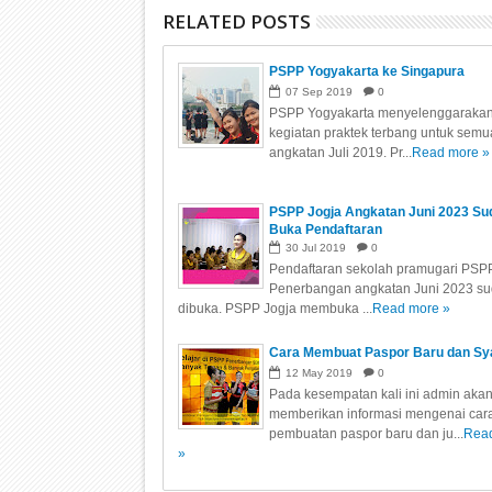
RELATED POSTS
PSPP Yogyakarta ke Singapura
07
Sep
2019
0
PSPP Yogyakarta menyelenggaraka
kegiatan praktek terbang untuk semu
angkatan Juli 2019. Pr...
Read more »
PSPP Jogja Angkatan Juni 2023 Su
Buka Pendaftaran
30
Jul
2019
0
Pendaftaran sekolah pramugari PSP
Penerbangan angkatan Juni 2023 s
dibuka. PSPP Jogja membuka ...
Read more »
Cara Membuat Paspor Baru dan Sy
12
May
2019
0
Pada kesempatan kali ini admin aka
memberikan informasi mengenai car
pembuatan paspor baru dan ju...
Rea
»