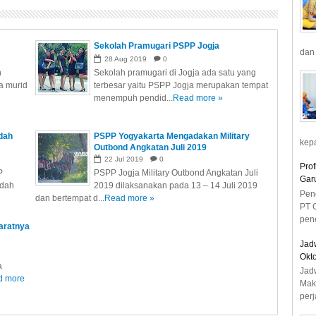
Sekolah Pramugari PSPP Jogja
dan 
28
Aug
2019
0
n
Sekolah pramugari di Jogja ada satu yang
a murid
terbesar yaitu PSPP Jogja merupakan tempat
menempuh pendid...
Read more »
dah
PSPP Yogyakarta Mengadakan Military
kepa
Outbond Angkatan Juli 2019
22
Jul
2019
0
Prof
P
PSPP Jogja Military Outbond Angkatan Juli
Gar
udah
2019 dilaksanakan pada 13 – 14 Juli 2019
Pen
dan bertempat d...
Read more »
PT 
pene
aratnya
Jad
n
Okto
a
Jad
d more
Mak
perj