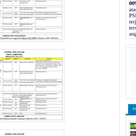
00
at
PS
ter
te
an
P