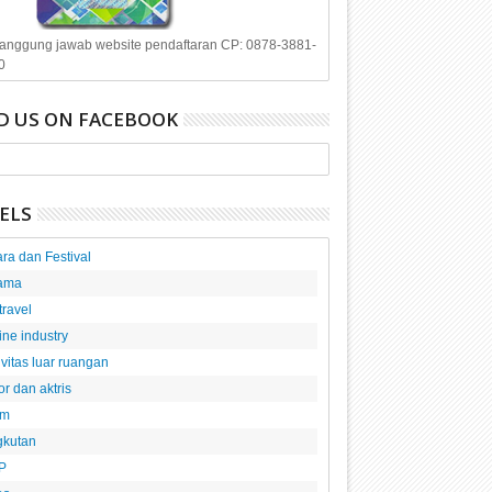
anggung jawab website pendaftaran CP: 0878-3881-
0
D US ON FACEBOOK
ELS
ra dan Festival
ama
 travel
line industry
ivitas luar ruangan
or dan aktris
am
gkutan
P