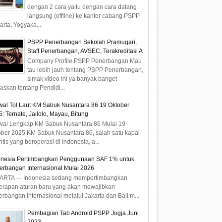
dengan 2 cara yaitu dengan cara datang
langsung (offline) ke kantor cabang PSPP
arta, Yogyaka...
PSPP Penerbangan Sekolah Pramugari,
Staff Penerbangan, AVSEC, Terakreditasi A
Company Profile PSPP Penerbangan Mau
tau lebih jauh tentang PSPP Penerbangan,
simak video ini ya banyak banget
laskan tentang Pendidi...
wal Tol Laut KM Sabuk Nusantara 86 19 Oktober
: Ternate, Jailolo, Mayau, Bitung
wal Lengkap KM Sabuk Nusantara 86 Mulai 19
ober 2025 KM Sabuk Nusantara 86, salah satu kapal
ntis yang beroperasi di Indonesia, a...
onesia Pertimbangkan Penggunaan SAF 1% untuk
erbangan Internasional Mulai 2026
ARTA — Indonesia sedang mempertimbangkan
erapan aturan baru yang akan mewajibkan
rbangan internasional melalui Jakarta dan Bali m...
Pembagian Tab Android PSPP Jogja Juni