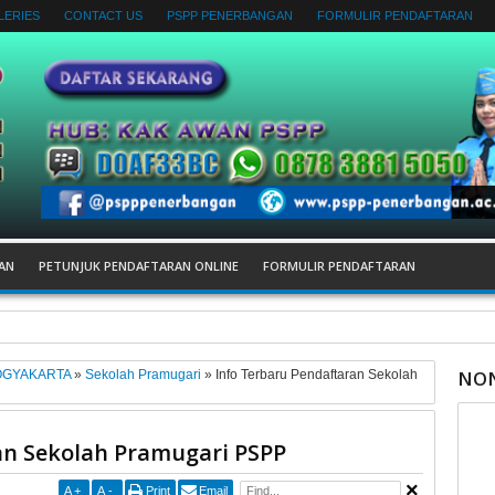
LERIES
CONTACT US
PSPP PENERBANGAN
FORMULIR PENDAFTARAN
AN
PETUNJUK PENDAFTARAN ONLINE
FORMULIR PENDAFTARAN
gan bagi pemula
NON
OGYAKARTA
»
Sekolah Pramugari
»
Info Terbaru Pendaftaran Sekolah
an Sekolah Pramugari PSPP
A
+
A
-
Print
Email