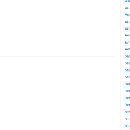
ari
asi
Asi
ast
ast
Avi
avi
AV
ba
be
bep
ber
Ber
Be
Ber
Ber
be
bia
bis