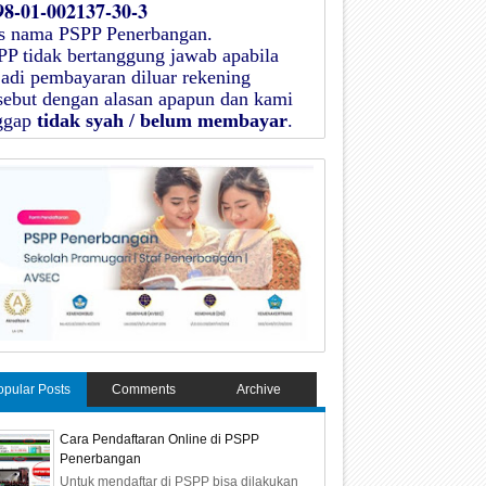
98-01-002137-30-3
as nama
PSPP Penerbangan
.
PP
tidak bertanggung jawab apabila
jadi pembayaran diluar rekening
rsebut dengan alasan apapun dan kami
ggap
tidak syah / belum membayar
.
opular Posts
Comments
Archive
Cara Pendaftaran Online di PSPP
Penerbangan
Untuk mendaftar di PSPP bisa dilakukan