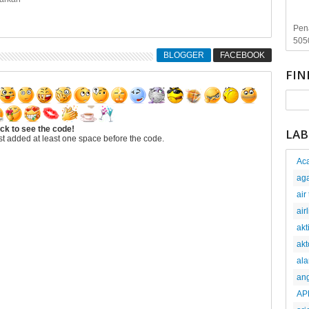
Pen
505
BLOGGER
FACEBOOK
FIN
ick to see the code!
LAB
t added at least one space before the code.
Aca
ag
air
air
akt
akt
al
an
AP