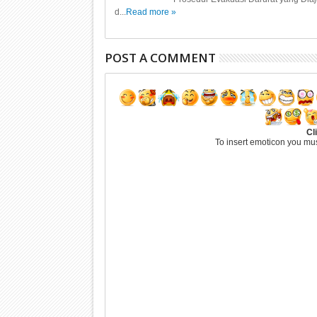
d...
Read more »
POST A COMMENT
Cl
To insert emoticon you mus