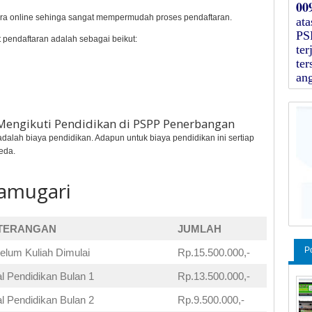
00
cara online sehinga sangat mempermudah proses pendaftaran.
at
PS
 pendaftaran adalah sebagai beikut:
ter
te
an
 Mengikuti Pendidikan di PSPP Penerbangan
dalah biaya pendidikan. Adapun untuk biaya pendidikan ini sertiap
eda.
ramugari
TERANGAN
JUMLAH
P
elum Kuliah Dimulai
Rp.15.500.000,-
l Pendidikan Bulan 1
Rp.13.500.000,-
l Pendidikan Bulan 2
Rp.9.500.000,-