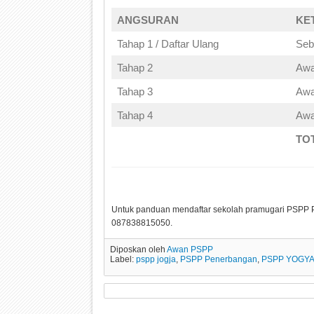
ANGSURAN
KE
Tahap 1 / Daftar Ulang
Seb
Tahap 2
Awa
Tahap 3
Awa
Tahap 4
Awa
TO
Untuk panduan mendaftar sekolah pramugari PSPP 
087838815050.
Diposkan oleh
Awan PSPP
Label:
pspp jogja
,
PSPP Penerbangan
,
PSPP YOGY