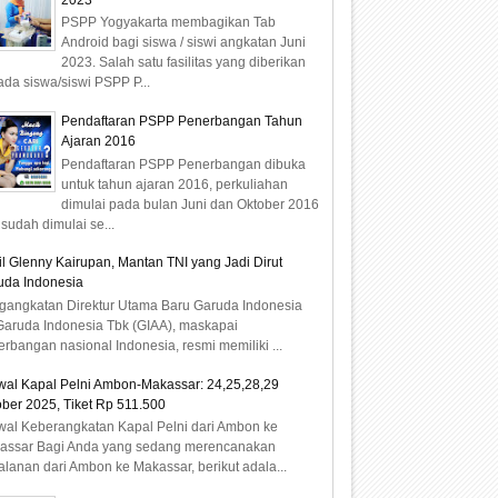
2023
PSPP Yogyakarta membagikan Tab
Android bagi siswa / siswi angkatan Juni
2023. Salah satu fasilitas yang diberikan
da siswa/siswi PSPP P...
Pendaftaran PSPP Penerbangan Tahun
Ajaran 2016
Pendaftaran PSPP Penerbangan dibuka
untuk tahun ajaran 2016, perkuliahan
dimulai pada bulan Juni dan Oktober 2016
sudah dimulai se...
il Glenny Kairupan, Mantan TNI yang Jadi Dirut
uda Indonesia
gangkatan Direktur Utama Baru Garuda Indonesia
Garuda Indonesia Tbk (GIAA), maskapai
rbangan nasional Indonesia, resmi memiliki ...
wal Kapal Pelni Ambon-Makassar: 24,25,28,29
ber 2025, Tiket Rp 511.500
wal Keberangkatan Kapal Pelni dari Ambon ke
assar Bagi Anda yang sedang merencanakan
alanan dari Ambon ke Makassar, berikut adala...