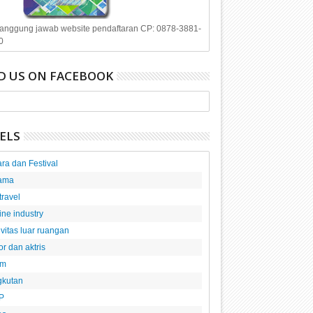
anggung jawab website pendaftaran CP: 0878-3881-
0
D US ON FACEBOOK
ELS
ra dan Festival
ama
 travel
line industry
ivitas luar ruangan
or dan aktris
am
gkutan
P