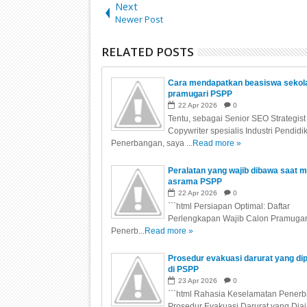
Next
Newer Post
RELATED POSTS
Cara mendapatkan beasiswa sekol
pramugari PSPP
22
Apr
2026
0
Tentu, sebagai Senior SEO Strategist
Copywriter spesialis Industri Pendidi
Penerbangan, saya ...
Read more »
Peralatan yang wajib dibawa saat 
asrama PSPP
22
Apr
2026
0
```html Persiapan Optimal: Daftar
Perlengkapan Wajib Calon Pramugari
Penerb...
Read more »
Prosedur evakuasi darurat yang dip
di PSPP
23
Apr
2026
0
```html Rahasia Keselamatan Pener
Prosedur Evakuasi Darurat yang Dia