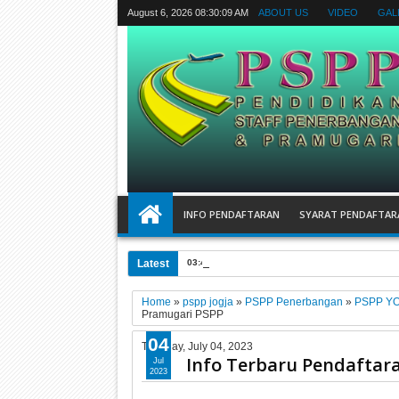
August 6, 2026
08:30:10 AM
ABOUT US
VIDEO
GAL
INFO PENDAFTARAN
SYARAT PENDAFTAR
Latest
03:44 AM
Tips sukses karir di dunia penerban
Home
»
pspp jogja
»
PSPP Penerbangan
»
PSPP Y
Pramugari PSPP
04
Tuesday, July 04, 2023
Info Terbaru Pendaftar
Jul
2023