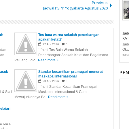
Previous
Jadwal PSPP Yogyakarta Agustus 2020
Jad
ah
Tes buta warna sekolah penerbangan
KM 
apakah ketat?
Jad
22
Apr
2026
0
Okt
 dan
```html Tes Buta Warna Sekolah
teru
kan
Penerbangan: Apakah Ketat dan Bagaimana
Peluang Lolo...
Read more »
PE
masuk
Standar kecantikan pramugari menurut
maskapai internasional
23
Apr
2026
0
```html Standar Kecantikan Pramugari
 & Staff
Maskapai Internasional & Cara
Mewujudkannya Be...
Read more »
elajari
bangan:
jarkan