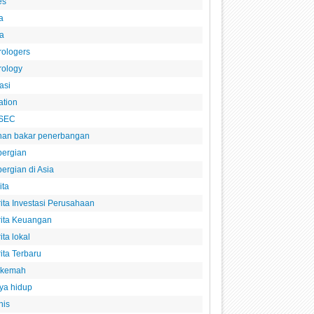
es
a
a
rologers
rology
asi
ation
SEC
han bakar penerbangan
pergian
ergian di Asia
ita
ita Investasi Perusahaan
rita Keuangan
ita lokal
ita Terbaru
rkemah
ya hidup
nis