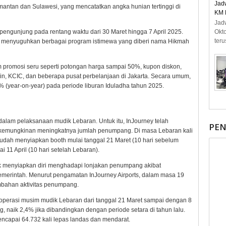
Jad
imantan dan Sulawesi, yang mencatatkan angka hunian tertinggi di
KM 
Jad
pengunjung pada rentang waktu dari 30 Maret hingga 7 April 2025.
Okt
teru
ah menyuguhkan berbagai program istimewa yang diberi nama Hikmah
promosi seru seperti potongan harga sampai 50%, kupon diskon,
in, KCIC, dan beberapa pusat perbelanjaan di Jakarta. Secara umum,
% (year-on-year) pada periode liburan Iduladha tahun 2025.
dalam pelaksanaan mudik Lebaran. Untuk itu, InJourney telah
PE
 kemungkinan meningkatnya jumlah penumpang. Di masa Lebaran kali
 sudah menyiapkan booth mulai tanggal 21 Maret (10 hari sebelum
i 11 April (10 hari setelah Lebaran).
tuk menyiapkan diri menghadapi lonjakan penumpang akibat
merintah. Menurut pengamatan InJourney Airports, dalam masa 19
mbahan aktivitas penumpang.
 operasi musim mudik Lebaran dari tanggal 21 Maret sampai dengan 8
, naik 2,4% jika dibandingkan dengan periode setara di tahun lalu.
ncapai 64.732 kali lepas landas dan mendarat.