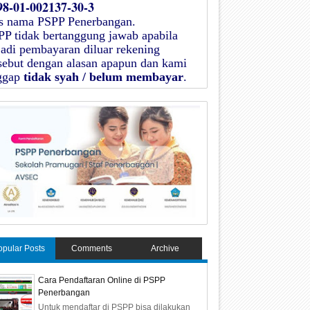
98-01-002137-30-3
as nama
PSPP Penerbangan
.
PP
tidak bertanggung jawab apabila
jadi pembayaran diluar rekening
rsebut dengan alasan apapun dan kami
ggap
tidak syah / belum membayar
.
opular Posts
Comments
Archive
Cara Pendaftaran Online di PSPP
Penerbangan
Untuk mendaftar di PSPP bisa dilakukan