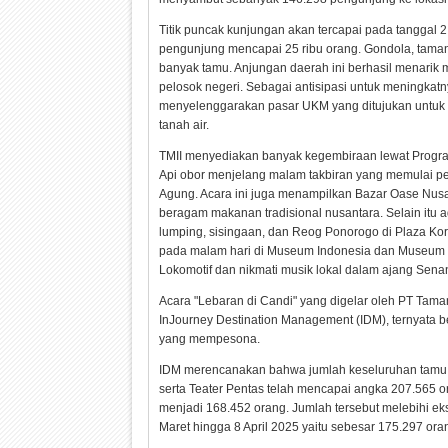
Titik puncak kunjungan akan tercapai pada tanggal 2
pengunjung mencapai 25 ribu orang. Gondola, taman
banyak tamu. Anjungan daerah ini berhasil menarik 
pelosok negeri. Sebagai antisipasi untuk meningkat
menyelenggarakan pasar UKM yang ditujukan untuk m
tanah air.
TMII menyediakan banyak kegembiraan lewat Program
Api obor menjelang malam takbiran yang memulai p
Agung. Acara ini juga menampilkan Bazar Oase Nus
beragam makanan tradisional nusantara. Selain itu a
lumping, sisingaan, dan Reog Ponorogo di Plaza Kor
pada malam hari di Museum Indonesia dan Museum Pu
Lokomotif dan nikmati musik lokal dalam ajang Sen
Acara "Lebaran di Candi" yang digelar oleh PT Tam
InJourney Destination Management (IDM), ternyata 
yang mempesona.
IDM merencanakan bahwa jumlah keseluruhan tamu 
serta Teater Pentas telah mencapai angka 207.565 o
menjadi 168.452 orang. Jumlah tersebut melebihi ek
Maret hingga 8 April 2025 yaitu sebesar 175.297 ora