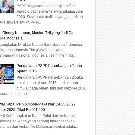
2023
PSPP Yogyakarta membagikan Tab
Android bagi siswa / siswi angkatan Juni
2023. Salah satu fasilitas yang diberikan
da siswa/siswi PSPP P...
il Glenny Kairupan, Mantan TNI yang Jadi Dirut
uda Indonesia
gangkatan Direktur Utama Baru Garuda Indonesia
Garuda Indonesia Tbk (GIAA), maskapai
rbangan nasional Indonesia, resmi memiliki ...
Pendaftaran PSPP Penerbangan Tahun
Ajaran 2016
Pendaftaran PSPP Penerbangan dibuka
untuk tahun ajaran 2016, perkuliahan
dimulai pada bulan Juni dan Oktober 2016
sudah dimulai se...
wal Kapal Pelni Ambon-Makassar: 24,25,28,29
ber 2025, Tiket Rp 511.500
wal Keberangkatan Kapal Pelni dari Ambon ke
assar Bagi Anda yang sedang merencanakan
alanan dari Ambon ke Makassar, berikut adala...