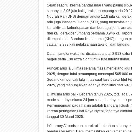
Sejak saat itu, kelima bandar udara yang paling si
sebanyak 3,05 juta kali gerak penumpang serta 20.12
Ngurah Rai (DPS) dengan angka 1,18 juta kali gerak
ada juga Bandara Juanda (SUB) yang mencatatkan j
kali aktivitas keberlepasan dari berbagai jenis arm
ribu kali gerak penumpang bersama 3.946 kali lapor
ditempati oleh Bandara Kualanamu (KNO) dengan pe
catatan 2.983 kali pelaksanaan take off dan landing.
Dalam jangka waktu itu, dicatat ada total 2.913 extr
negeri serta 130 extra flight untuk rute internasional.
Puncak arus lalu lintas selama masa menjelang Idul F
2025, dengan total penumpang mencapai 565.000 ora
Sedangkan puncak lalu lintas saat fase pasca Idul Fitri
2025, yang menunjukkan adanya mobilitas dari 597
Di musim arus balik Lebaran tahun 2025, total ada 3
mode standby selama 24 jam setiap harinya untuk per
Penyimpangan pada hal ini adalah Bandara I Gustii
karena peringatan Hari Raya Nyepi, tepatnya dimulai
tanggal 30 Maret 2025.
InJourney Airports pun merekrut tambahan sebanyak 
bandara tersebut. Demi memastikan kenyamanan bagi