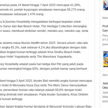
pansinya pada 24 Maret hingga 7 April 2025 mencapai 42,39%,
periode ini, jumlah kunjungan wisatawan mencapai 59.275 orang.
wisatawan sebanyak 1.479 orang.
kepa
u InJourney Hospitality mengadakan berbagai kegiatan untuk
ru Sanur dan Bali Beach Hotel, The Heritage Collection merangkai
Prof
Gar
uara, membuat eksfolian sendiri, melukis ace, melukis cap, serta
Pen
PT 
u selama masa liburan Idulfitri tahun 2025. Secara umum, rata-rata
pene
ih angka 65,3%, naik sebesar 4,1% jika dibandingkan dengan data
kan tingkat hunian tertinggi adalah Inna Sindhu Beach Hotel,
ique Hotel Yogyakarta serta The Manohara Yogyakarta.
ey Hospitality adalah pada hari ketiga Idul Fitri yang jatuh pada
t hunian meningkat hingga 83%, dengan jumlah kamar yang berhasil
dan 
et hingga 5 April 2025, kluster Bali memiliki angka hunian mencapai
Jad
ach Hotel di Merusaka Nusa Dua serta The Meru Sanur menunjukkan
Okto
awa, persentase hunian rata-ratanya adalah 69,8% dengan hotel
Jad
ling diminati oleh wisatawan. Pada kluster Sumatera, Khas Ombilin
Mak
 hunian tertinggi.
perj
ikan dalam tingkat hunian terutama di Meruorah Komodo Labuan Bajo