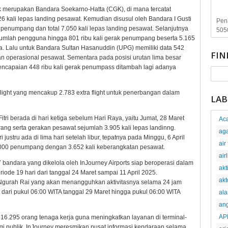
buk merupakan Bandara Soekarno-Hatta (CGK), di mana tercatat
6 kali lepas landing pesawat. Kemudian disusul oleh Bandara I Gusti
Pen
 penumpang dan total 7.050 kali lepas landing pesawat. Selanjutnya
505
umlah pengguna hingga 801 ribu kali gerak penumpang beserta 5.165
ada. Lalu untuk Bandara Sultan Hasanuddin (UPG) memiliki data 542
FIN
an operasional pesawat. Sementara pada posisi urutan lima besar
ncapaian 448 ribu kali gerak penumpass ditambah lagi adanya
a flight yang mencakup 2.783 extra flight untuk penerbangan dalam
LAB
itri berada di hari ketiga sebelum Hari Raya, yaitu Jumat, 28 Maret
Aca
ng serta gerakan pesawat sejumlah 3.905 kali lepas landinng.
ag
 justru ada di lima hari setelah libur, tepatnya pada Minggu, 6 April
air
.000 penumpang dengan 3.652 kali keberangkatan pesawat.
air
7 bandara yang dikelola oleh InJourney Airports siap beroperasi dalam
akt
iode 19 hari dari tanggal 24 Maret sampai 11 April 2025.
akt
 Ngurah Rai yang akan menangguhkan aktivitasnya selama 24 jam
 dari pukul 06:00 WITA tanggal 29 Maret hingga pukul 06:00 WITA
al
an
AP
16.295 orang tenaga kerja guna meningkatkan layanan di terminal-
 publik, InJourney meresmikan pusat informasi kendaraan selama