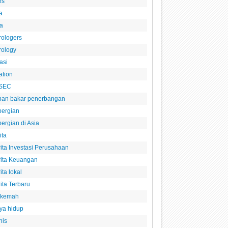
es
a
a
rologers
rology
asi
ation
SEC
han bakar penerbangan
pergian
ergian di Asia
ita
ita Investasi Perusahaan
rita Keuangan
ita lokal
ita Terbaru
rkemah
ya hidup
nis