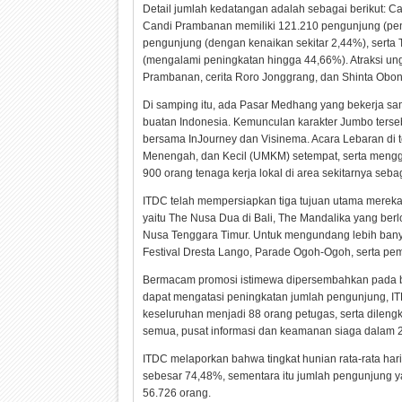
Detail jumlah kedatangan adalah sebagai berikut: 
Candi Prambanan memiliki 121.210 pengunjung (pe
pengunjung (dengan kenaikan sekitar 2,44%), serta
(mengalami peningkatan hingga 44,66%). Atraksi ung
Prambanan, cerita Roro Jonggrang, dan Shinta Obon
Di samping itu, ada Pasar Medhang yang bekerja sa
buatan Indonesia. Kemunculan karakter Jumbo terseb
bersama InJourney dan Visinema. Acara Lebaran di t
Menengah, dan Kecil (UMKM) setempat, serta mengg
900 orang tenaga kerja lokal di area sekitarnya seba
ITDC telah mempersiapkan tiga tujuan utama mereka 
yaitu The Nusa Dua di Bali, The Mandalika yang berl
Nusa Tenggara Timur. Untuk mengundang lebih banya
Festival Dresta Lango, Parade Ogoh-Ogoh, serta pe
Bermacam promosi istimewa dipersembahkan pada bul
dapat mengatasi peningkatan jumlah pengunjung, 
keseluruhan menjadi 88 orang petugas, serta dileng
semua, pusat informasi dan keamanan siaga dalam 
ITDC melaporkan bahwa tingkat hunian rata-rata har
sebesar 74,48%, sementara itu jumlah pengunjung y
56.726 orang.