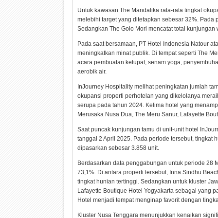
Untuk kawasan The Mandalika rata-rata tingkat oku
melebihi target yang ditetapkan sebesar 32%. Pada 
Sedangkan The Golo Mori mencatat total kunjungan 
Pada saat bersamaan, PT Hotel Indonesia Natour ata
meningkatkan minat publik. Di tempat seperti The Me
acara pembuatan ketupat, senam yoga, penyembuhan s
aerobik air.
InJourney Hospitality melihat peningkatan jumlah tam
okupansi properti perhotelan yang dikelolanya mera
serupa pada tahun 2024. Kelima hotel yang menampil
Merusaka Nusa Dua, The Meru Sanur, Lafayette Bout
Saat puncak kunjungan tamu di unit-unit hotel InJourn
tanggal 2 April 2025. Pada periode tersebut, tingka
dipasarkan sebesar 3.858 unit.
Berdasarkan data penggabungan untuk periode 28 Mar
73,1%. Di antara properti tersebut, Inna Sindhu Be
tingkat hunian tertinggi. Sedangkan untuk kluster J
Lafayette Boutique Hotel Yogyakarta sebagai yang pa
Hotel menjadi tempat menginap favorit dengan tingkat
Kluster Nusa Tenggara menunjukkan kenaikan signif