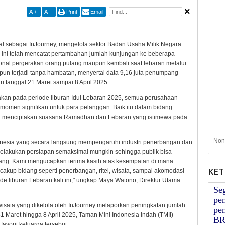
A
+
A
-
Print
Email
nal sebagai InJourney, mengelola sektor Badan Usaha Milik Negara
ini telah mencatat pertambahan jumlah kunjungan ke beberapa
sional pergerakan orang pulang maupun kembali saat lebaran melalui
pun terjadi tanpa hambatan, menyertai data 9,16 juta penumpang
ri tanggal 21 Maret sampai 8 April 2025.
akan pada periode liburan Idul Lebaran 2025, semua perusahaan
a momen signifikan untuk para pelanggan. Baik itu dalam bidang
asil menciptakan suasana Ramadhan dan Lebaran yang istimewa pada
Nont
onesia yang secara langsung mempengaruhi industri penerbangan dan
 melakukan persiapan semaksimal mungkin sehingga publik bisa
ang. Kami mengucapkan terima kasih atas kesempatan di mana
KET
kup bidang seperti penerbangan, ritel, wisata, sampai akomodasi
e liburan Lebaran kali ini," ungkap Maya Watono, Direktur Utama
Se
pen
 wisata yang dikelola oleh InJourney melaporkan peningkatan jumlah
pen
 Maret hingga 8 April 2025, Taman Mini Indonesia Indah (TMII)
BR
vorit keluarga tersebut.