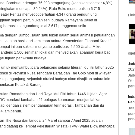
Candi Borobudur dengan 76.293 pengunjung (kenaikan sebesar 4,8%),
ningkatan mencapai 39,24%), Ratu Boko mendapatkan 6.715
 Teater Pentas menyedot perhatian 4.347 orang pengunjung
(Jak
gulan seperti pertunjukan seni budaya Ramayana Ballet di
g berhasil mengundang total 3.617 penggemar setia.
ma dengan Jumbo, salah satu tokoh dalam serial animasi petualangan
ut adalah hasil dari kemitraan antara Kementerian Ekonomi Kreatif
empat ini pun sukses menyerap partisipasi 2.500 Usaha Mikro,
andeng 1.500 seniman lokal dan menyediakan lapangan kerja bagi
dije
gai tujuan pariwisata budaya.
Jad
untuk menyambut para pelancong selama liburan Idulfitri tahun 2025
2025
okasi di Provinsi Nusa Tenggara Barat, dan The Golo Mori di wilayah
Jad
k pengunjung, sejumlah atraksi budaya akan disajikan antara lain
Okt
mentasan Kecak & Barong.
peri
an Ramadhan dan Hari Raya Idul Fitri tahun 1446 Hijriah. Agar
Ind
ITDC merekrut tambahan 21 petugas keamanan, menjumlahkan
Pen
kapi dengan sistem pengamanan terintegrasi. Tambahan dari itu
JAK
24 jam penuh.
pen
pene
ian The Nusa dari tanggal 24 Maret sampai 7 April 2025 adalah
ang datang ke Tempat Pelestarian Wisata (TPW) Water Blow mencapai