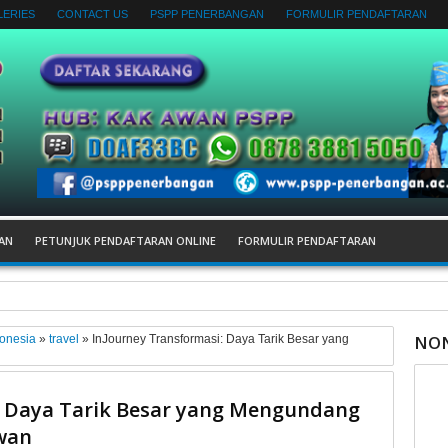
LERIES
CONTACT US
PSPP PENERBANGAN
FORMULIR PENDAFTARAN
AN
PETUNJUK PENDAFTARAN ONLINE
FORMULIR PENDAFTARAN
gan bagi pemula
NON
onesia
»
travel
»
InJourney Transformasi: Daya Tarik Besar yang
: Daya Tarik Besar yang Mengundang
wan