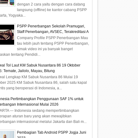
dengan 2 cara yaitu dengan cara datang
langsung (offline) ke kantor cabang PSPP
arta, Yogyaka...
PSPP Penerbangan Sekolah Pramugari,
Staff Penerbangan, AVSEC, Terakreditasi A
Company Profile PSPP Penerbangan Mau
tau lebih jauh tentang PSPP Penerbangan,
simak video ini ya banyak banget
laskan tentang Pendidi...
wal Tol Laut KM Sabuk Nusantara 86 19 Oktober
: Ternate, Jailolo, Mayau, Bitung
wal Lengkap KM Sabuk Nusantara 86 Mulai 19
ober 2025 KM Sabuk Nusantara 86, salah satu kapal
ntis yang beroperasi di Indonesia, a...
onesia Pertimbangkan Penggunaan SAF 1% untuk
erbangan Internasional Mulai 2026
ARTA — Indonesia sedang mempertimbangkan
erapan aturan baru yang akan mewajibkan
rbangan internasional melalui Jakarta dan Bali m...
Pembagian Tab Android PSPP Jogja Juni