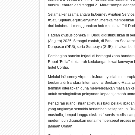
musim Lebaran dari tanggal 21 Maret sampai dengan 
Selama kerjasama antara InJourney Aviation Services
#SatuKejutanBerjutiSenyuman, mereka memberikan h
dari kolaborasi menggunakan hak cipta lokal "Hi Dud
Hadiah khusus boneka Hi Dudu didistribusikan di b
(Angleb) 2025. Sebagai contoh, di Bandara Soekarn
Denpasar (DPS), serta Surabaya (SUB). Ini akan be
Pembagian boneka terjadi di berbagai zona bandara
Robot "Bella", di daerah kedatangan lewat konveyor 
hotel Cordia.
Melalui InJourney Airports, InJourney telah mener
terutama di Bandara Internasional Soekarno-Hatta y
terminal diterapkan guna menyelesaikan masalah ke
untuk meningkatkan pelayanan kepada jemaah umra
Kehadiran ruang istirahat khusus bagi pelaku ibad
yang angkanya semakin bertambah setiap tahun. Ruan
musholla, tempat tunggu eksklusif, servis medis, sa
modern pun digunakan guna mempercepat proses pe
jamaah Umrah.