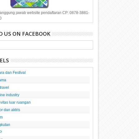
anggung jawab website pendaftaran CP: 0878-3881-
0
D US ON FACEBOOK
ELS
ra dan Festival
ama
 travel
line industry
ivitas luar ruangan
or dan aktris
am
gkutan
P