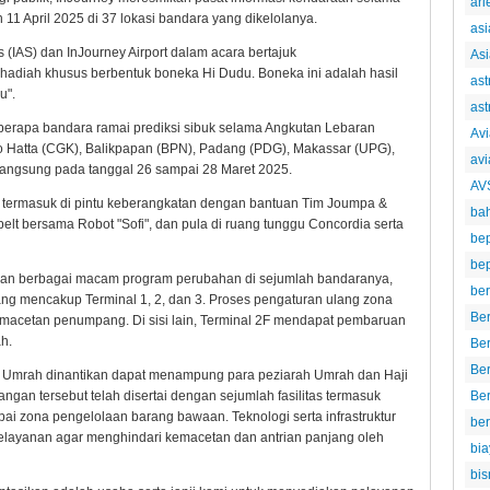
ari
11 April 2025 di 37 lokasi bandara yang dikelolanya.
asi
 (IAS) dan InJourney Airport dalam acara bertajuk
Asi
adiah khusus berbentuk boneka Hi Dudu. Boneka ini adalah hasil
ast
u".
ast
eberapa bandara ramai prediksi sibuk selama Angkutan Lebaran
Avi
o Hatta (CGK), Balikpapan (BPN), Padang (PDG), Makassar (UPG),
avi
rlangsung pada tanggal 26 sampai 28 Maret 2025.
AV
 termasuk di pintu keberangkatan dengan bantuan Tim Joumpa &
ba
belt bersama Robot "Sofi", dan pula di ruang tunggu Concordia serta
be
bep
apkan berbagai macam program perubahan di sejumlah bandaranya,
ber
ang mencakup Terminal 1, 2, dan 3. Proses pengaturan ulang zona
Ber
macetan penumpang. Di sisi lain, Terminal 2F mendapat pembaruan
h.
Be
Ber
ah Umrah dinantikan dapat menampung para peziarah Umrah dan Haji
Ber
gan tersebut telah disertai dengan sejumlah fasilitas termasuk
mpai zona pengelolaan barang bawaan. Teknologi serta infrastruktur
be
layanan agar menghindari kemacetan dan antrian panjang oleh
bia
bis