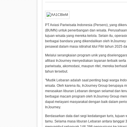
PT Aviasi Pariwisata Indonesia (Persero), yang dike
(BUMN) untuk penerbangan dan wisata. Perusahaan 
tujuan wisata yang mereka kelola. Selain itu, opera
berbagai bandara yang dikendalikan oleh InJourney 
pesawat dalam masa istirahat Idul Fitri tahun 2025 da
Melalui serangkaian program unik yang diselenggar
afiliasi InJourney menyediakan layanan terbaik sert
pariwisata, akomodasi, maupun ritel, mereka berh
tahun tersebut.
"Mudik Lebaran adalah saat penting bagi warga Ind
wisata. Oleh karena itu, InJourney Group berupaya
merasakan liburan Lebaran dengan selamat dan ten
berbagai macam program oleh InJourney Group menca
dapat melayani masyarakat dengan baik dalam period
InJourney.
Berdasarkan data dari segi kedatangan turis, tujuan
tamu. Selama masa liburan Lebaran antara tanggal 31
menyambut sebanyak 146.298 pengunjung ke lokasi fa