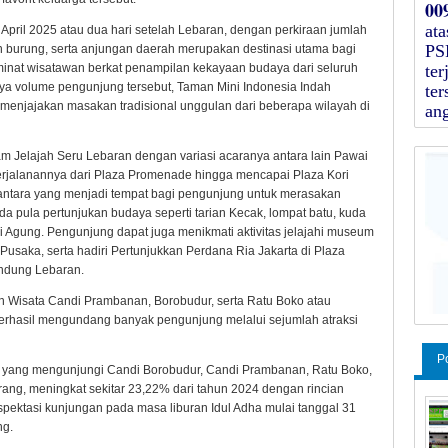
00
at
 April 2025 atau dua hari setelah Lebaran, dengan perkiraan jumlah
PS
 burung, serta anjungan daerah merupakan destinasi utama bagi
minat wisatawan berkat penampilan kekayaan budaya dari seluruh
ter
nya volume pengunjung tersebut, Taman Mini Indonesia Indah
te
enjajakan masakan tradisional unggulan dari beberapa wilayah di
an
 Jelajah Seru Lebaran dengan variasi acaranya antara lain Pawai
erjalanannya dari Plaza Promenade hingga mencapai Plaza Kori
antara yang menjadi tempat bagi pengunjung untuk merasakan
da pula pertunjukan budaya seperti tarian Kecak, lompat batu, kuda
i Agung. Pengunjung dapat juga menikmati aktivitas jelajahi museum
saka, serta hadiri Pertunjukkan Perdana Ria Jakarta di Plaza
andung Lebaran.
an Wisata Candi Prambanan, Borobudur, serta Ratu Boko atau
berhasil mengundang banyak pengunjung melalui sejumlah atraksi
P
yang mengunjungi Candi Borobudur, Candi Prambanan, Ratu Boko,
rang, meningkat sekitar 23,22% dari tahun 2024 dengan rincian
spektasi kunjungan pada masa liburan Idul Adha mulai tanggal 31
ng.