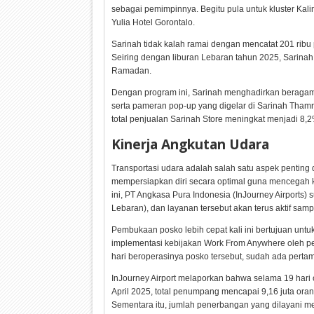
sebagai pemimpinnya. Begitu pula untuk kluster Kal
Yulia Hotel Gorontalo.
Sarinah tidak kalah ramai dengan mencatat 201 ribu 
Seiring dengan liburan Lebaran tahun 2025, Sarin
Ramadan.
Dengan program ini, Sarinah menghadirkan beragam 
serta pameran pop-up yang digelar di Sarinah Thamr
total penjualan Sarinah Store meningkat menjadi 8,2
Kinerja Angkutan Udara
Transportasi udara adalah salah satu aspek penting 
mempersiapkan diri secara optimal guna mencegah
ini, PT Angkasa Pura Indonesia (InJourney Airports)
Lebaran), dan layanan tersebut akan terus aktif sampa
Pembukaan posko lebih cepat kali ini bertujuan un
implementasi kebijakan Work From Anywhere oleh pe
hari beroperasinya posko tersebut, sudah ada perta
InJourney Airport melaporkan bahwa selama 19 hari
April 2025, total penumpang mencapai 9,16 juta orang
Sementara itu, jumlah penerbangan yang dilayani me