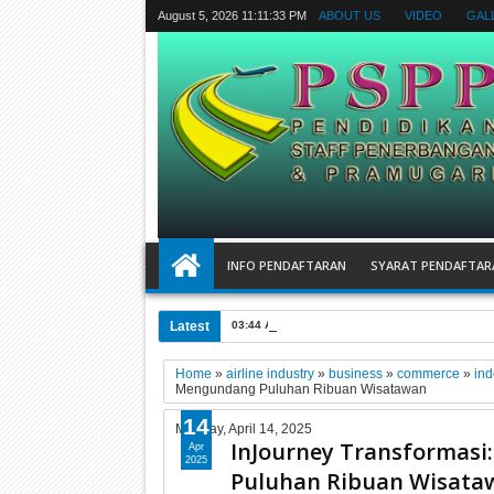
August 5, 2026
11:11:34 PM
ABOUT US
VIDEO
GAL
INFO PENDAFTARAN
SYARAT PENDAFTAR
Latest
03:44 AM
Tips sukses karir di dunia penerban
Home
»
airline industry
»
business
»
commerce
»
ind
Mengundang Puluhan Ribuan Wisatawan
14
Monday, April 14, 2025
InJourney Transformasi
Apr
2025
Puluhan Ribuan Wisata