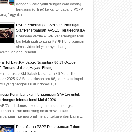
dengan 2 cara yaitu dengan cara datang
langsung (offline) ke kantor cabang PSPP
arta, Yogyaka...
PSPP Penerbangan Sekolah Pramugari,
Staff Penerbangan, AVSEC, Terakreditasi A
Company Profile PSPP Penerbangan Mau
tau lebih jauh tentang PSPP Penerbangan,
simak video ini ya banyak banget
laskan tentang Pendidi...
wal Tol Laut KM Sabuk Nusantara 86 19 Oktober
: Ternate, Jailolo, Mayau, Bitung
wal Lengkap KM Sabuk Nusantara 86 Mulai 19
ober 2025 KM Sabuk Nusantara 86, salah satu kapal
ntis yang beroperasi di Indonesia, a...
onesia Pertimbangkan Penggunaan SAF 1% untuk
erbangan Internasional Mulai 2026
ARTA — Indonesia sedang mempertimbangkan
erapan aturan baru yang akan mewajibkan
rbangan internasional melalui Jakarta dan Bali m...
Pendaftaran PSPP Penerbangan Tahun