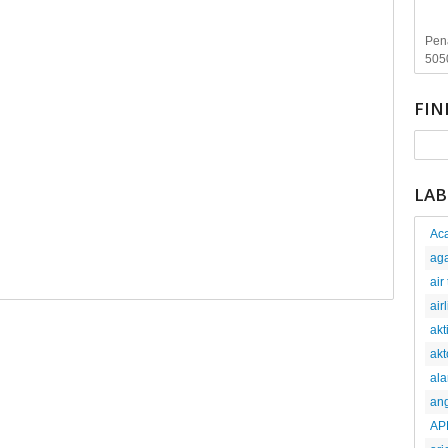
Pen
505
FIN
LAB
Aca
ag
air
air
akt
akt
al
an
AP