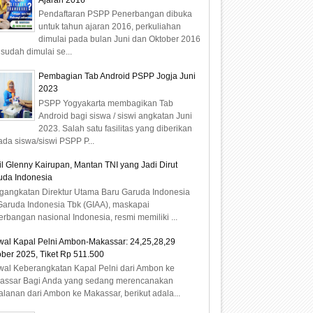
Ajaran 2016
Pendaftaran PSPP Penerbangan dibuka
untuk tahun ajaran 2016, perkuliahan
dimulai pada bulan Juni dan Oktober 2016
sudah dimulai se...
Pembagian Tab Android PSPP Jogja Juni
2023
PSPP Yogyakarta membagikan Tab
Android bagi siswa / siswi angkatan Juni
2023. Salah satu fasilitas yang diberikan
da siswa/siswi PSPP P...
il Glenny Kairupan, Mantan TNI yang Jadi Dirut
uda Indonesia
gangkatan Direktur Utama Baru Garuda Indonesia
Garuda Indonesia Tbk (GIAA), maskapai
rbangan nasional Indonesia, resmi memiliki ...
wal Kapal Pelni Ambon-Makassar: 24,25,28,29
ber 2025, Tiket Rp 511.500
wal Keberangkatan Kapal Pelni dari Ambon ke
assar Bagi Anda yang sedang merencanakan
alanan dari Ambon ke Makassar, berikut adala...