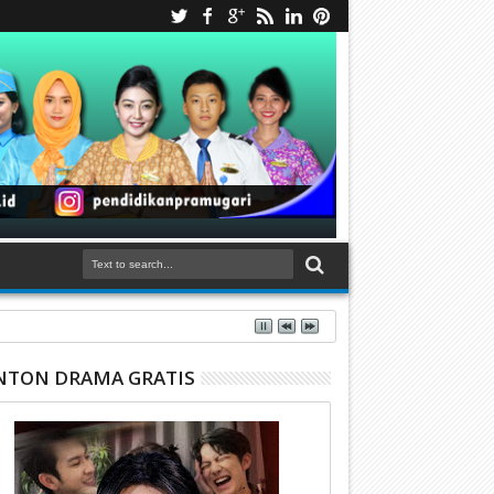
TON DRAMA GRATIS