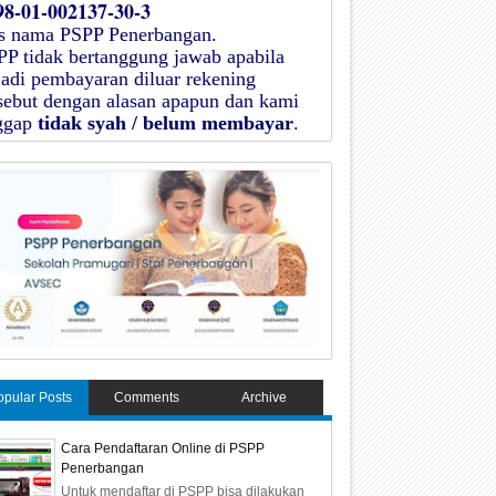
98-01-002137-30-3
as nama
PSPP Penerbangan
.
PP
tidak bertanggung jawab apabila
jadi pembayaran diluar rekening
rsebut dengan alasan apapun dan kami
ggap
tidak syah / belum membayar
.
opular Posts
Comments
Archive
Cara Pendaftaran Online di PSPP
Penerbangan
Untuk mendaftar di PSPP bisa dilakukan