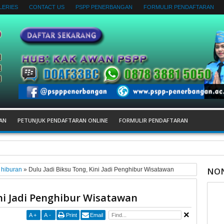
LERIES
CONTACT US
PSPP PENERBANGAN
FORMULIR PENDAFTARAN
AN
PETUNJUK PENDAFTARAN ONLINE
FORMULIR PENDAFTARAN
gan bagi pemula
NON
»
hiburan
»
Dulu Jadi Biksu Tong, Kini Jadi Penghibur Wisatawan
ini Jadi Penghibur Wisatawan
A
+
A
-
Print
Email