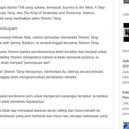
agai drama TVB yang sukses, termasuk
Journey to the West
,
A Step
Lady Yang
, dan
The King of Yesterday and Tomorrow
. Namun,
(Jak
dal yang melibatkan aktris Sheren Tang.
hidupan
penyanyi Kitman Mak, namun kemudian mendekati Sheren Tang
e with Spring
. Bahkan, ia sempat tinggal bersama Sheren Tang.
dije
da Sheren bahwa pernikahannya telah berakhir dan berjanji untuk
ketika Sheren mengetahui bahwa ia tidak menepati janjinya, ia
Jad
telah menjadi "perempuan lain".
2025
Sheren Tang merayunya. Sementara itu, istrinya secara terbuka
Jad
anggap telah menghancurkan pernikahan mereka.
Okt
peri
Ind
akan konferensi pers untuk mengecam pasangan tersebut. Ia bahkan
Pen
untuk membela reputasinya.
JAK
pen
Ia tidak lagi mendapat tawaran peran akting dan harus beralih ke
pene
i kehidupan yang jauh berbeda dari masa lalu, dengan pekerjaan yang