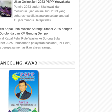
Ujian Online Juni 2023 PSPP Yogyakarta
Pemilu 2023 sudah kita lewati dan
meskipun ujian online Juni 2023 yang
seharusnya dilaksanakan setiap tanggal
15 jadi mundur. Tetapi tidak ...
wal Kapal Pelni Wasior-Sorong Oktober 2025 dengan
Dorolonda dan KM Gunung Dempo
wal Kapal Pelni Rute Wasior ke Sorong Bulan
ober 2025 Perusahaan pelayaran nasional, PT Pelni,
s berupaya memastikan akses transp...
NANGGUNG JAWAB