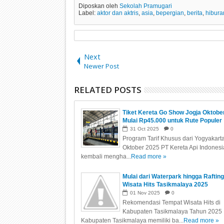
Diposkan oleh
Sekolah Pramugari
Label:
aktor dan aktris
,
asia
,
bepergian
,
berita
,
hibura
Next
Newer Post
RELATED POSTS
Tiket Kereta Go Show Jogja Oktobe
Mulai Rp45.000 untuk Rute Populer
31
Oct
2025
0
Program Tarif Khusus dari Yogyakart
Oktober 2025 PT Kereta Api Indonesi
kembali mengha...
Read more »
Mulai dari Waterpark hingga Rafting
Wisata Hits Tasikmalaya 2025
01
Nov
2025
0
Rekomendasi Tempat Wisata Hits di
Kabupaten Tasikmalaya Tahun 2025
Kabupaten Tasikmalaya memiliki ba...
Read more »