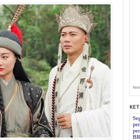
Nont
KET
Se
pen
pen
BR