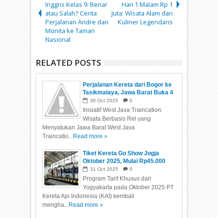
Inggris Kelas 9: Benar
Hari 1 Malam Rp 1
atau Salah? Cerita
Juta: Wisata Alam dan
Perjalanan Andre dan
Kuliner Legendaris
Monita ke Taman
Nasional
RELATED POSTS
Perjalanan Kereta dari Bogor ke
Tasikmalaya, Jawa Barat Buka 4
Jalur Wisata
30
Oct
2025
0
Inisiatif West Java Traincation:
Wisata Berbasis Rel yang
Menyatukan Jawa Barat West Java
Traincatio...
Read more »
Tiket Kereta Go Show Jogja
Oktober 2025, Mulai Rp45.000
untuk Rute Populer
31
Oct
2025
0
Program Tarif Khusus dari
Yogyakarta pada Oktober 2025 PT
Kereta Api Indonesia (KAI) kembali
mengha...
Read more »