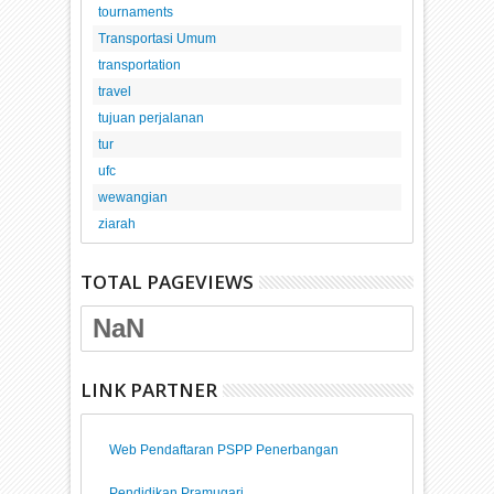
tournaments
Transportasi Umum
transportation
travel
tujuan perjalanan
tur
ufc
wewangian
ziarah
TOTAL PAGEVIEWS
NaN
LINK PARTNER
Web Pendaftaran PSPP Penerbangan
Pendidikan Pramugari