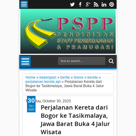
Home
»
bepergian
»
berita
»
bisnis
»
kereta
»
perjalanan kereta api
»
Perjalanan Kereta dari
Bogor ke Tasikmalaya, Jawa Barat Buka 4 Jalur
Wisata
30
Thursday, October 30, 2025
Perjalanan Kereta dari
Oct
2025
Bogor ke Tasikmalaya,
Jawa Barat Buka 4 Jalur
Wisata