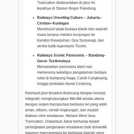
Traincation dilaksanakan di jalur ini,
tepatnya di Stasiun Bogor Paledang.
Railways Unveiling Culture – Jakarta–
Cirebon–Kuningan
Menelusuri jejak budaya klasik dan sejarah
masa lampau melalui kunjungan ke
Keraton Kasepuhan, Goa Sunyaragi, dan
sentra batik legendaris Trusmi.
Railways Scenic Panoramic – Bandung–
Garut–Tasikmalaya
Menawarkan panorama alam nan
memesona sekaligus pengalaman budaya
lokal di Kampung Naga, Candi Cangkuang,
hingga jembatan ikonik Cirahong.
Keempat jalur tersebut dirancang dengan konsep
integratif, menghubungkan titik-titik wisata utama
dengan sistem transportasi berbasis rel yang lebih
aman, efisien, ramah lingkungan, dan mudah
diakses oleh wisatawan. Melalui West Java
Traincation, Disparbud Jabar berharap terjadi
peningkatan pergerakan wisatawan baik domestik
maupun mancanegara ke berbagai daerah yang