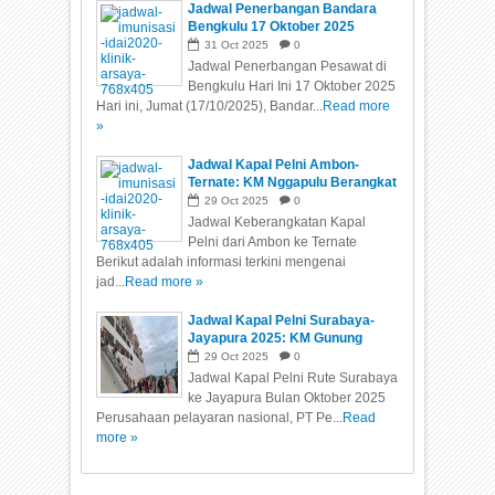
Jadwal Penerbangan Bandara
Bengkulu 17 Oktober 2025
31
Oct
2025
0
Jadwal Penerbangan Pesawat di
Bengkulu Hari Ini 17 Oktober 2025
Hari ini, Jumat (17/10/2025), Bandar...
Read more
»
Jadwal Kapal Pelni Ambon-
Ternate: KM Nggapulu Berangkat
21, 24, 27 Oktober 2025 Tanpa
29
Oct
2025
0
Transit
Jadwal Keberangkatan Kapal
Pelni dari Ambon ke Ternate
Berikut adalah informasi terkini mengenai
jad...
Read more »
Jadwal Kapal Pelni Surabaya-
Jayapura 2025: KM Gunung
Dempo dan KM Dorolonda
29
Oct
2025
0
Jadwal Kapal Pelni Rute Surabaya
ke Jayapura Bulan Oktober 2025
Perusahaan pelayaran nasional, PT Pe...
Read
more »