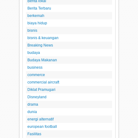
Berita lokal
Berita Terbaru
berkemah
biaya hidup
bisnis
bisnis & keuangan
Breaking News
budaya
Budaya Makanan
business
commerce
commercial aircraft
Diklat Pramugari
Disneyland
drama
dunia
energi alternatif
european football
Fasilitas