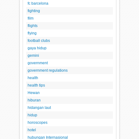
fc barcelona
fighting
film
flights
flying
football clubs
gaya hidup
gemini
government
government regulations
health
health tips
Hewan
hiburan
hidangan laut
hidup
horoscopes
hotel
hubungan Internasional