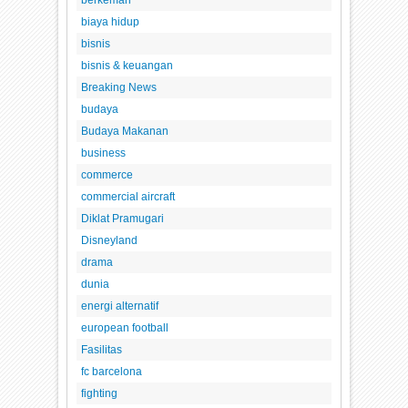
biaya hidup
bisnis
bisnis & keuangan
Breaking News
budaya
Budaya Makanan
business
commerce
commercial aircraft
Diklat Pramugari
Disneyland
drama
dunia
energi alternatif
european football
Fasilitas
fc barcelona
fighting