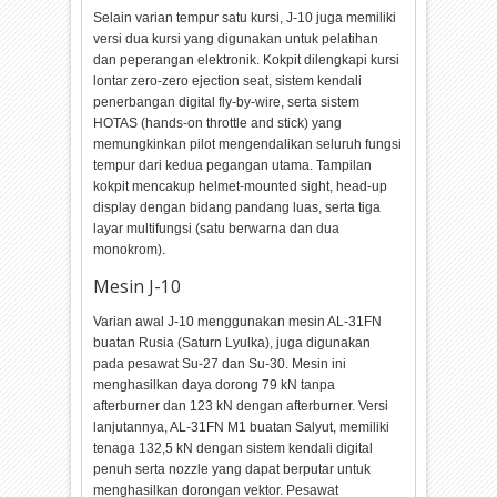
Selain varian tempur satu kursi, J-10 juga memiliki
versi dua kursi yang digunakan untuk pelatihan
dan peperangan elektronik. Kokpit dilengkapi kursi
lontar zero-zero ejection seat, sistem kendali
penerbangan digital fly-by-wire, serta sistem
HOTAS (hands-on throttle and stick) yang
memungkinkan pilot mengendalikan seluruh fungsi
tempur dari kedua pegangan utama. Tampilan
kokpit mencakup helmet-mounted sight, head-up
display dengan bidang pandang luas, serta tiga
layar multifungsi (satu berwarna dan dua
monokrom).
Mesin J-10
Varian awal J-10 menggunakan mesin AL-31FN
buatan Rusia (Saturn Lyulka), juga digunakan
pada pesawat Su-27 dan Su-30. Mesin ini
menghasilkan daya dorong 79 kN tanpa
afterburner dan 123 kN dengan afterburner. Versi
lanjutannya, AL-31FN M1 buatan Salyut, memiliki
tenaga 132,5 kN dengan sistem kendali digital
penuh serta nozzle yang dapat berputar untuk
menghasilkan dorongan vektor. Pesawat