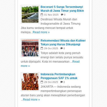
Bocoran! 5 Surga Tersembunyi
Murah di Jawa Timur yang Bikin
Kamu Healing Mode ON Akhir
01
Nov
2025
0
Minggu Ini!
Destinasi Wisata Murah dan
Instagramable di Jawa Timung
Jika kamu sedang mencari tempat untuk
melepa...
Read more »
Rekomendasi Wisata dan Kuliner
Tokyo yang Harus Dikunjungi
29
Oct
2025
0
Tokyo adalah kota yang penuh
energi dan selalu punya sesuatu
untuk dijelajahi. Kota ini menawarkan ...
Read
more »
Indonesia Pertimbangkan
Penggunaan SAF 1% untuk
Penerbangan Internasional Mulai
29
Oct
2025
0
2026
JAKARTA — Indonesia sedang
mempertimbangkan penerapan
aturan baru yang akan mewajibkan penerbangan
...
Read more »