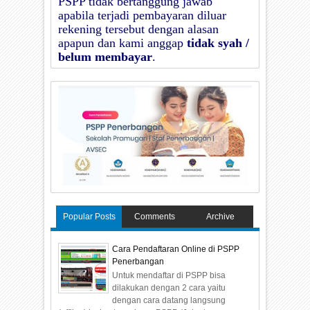
PSPP
tidak bertanggung jawab
apabila terjadi pembayaran diluar
rekening tersebut dengan alasan
apapun dan kami anggap
tidak syah /
belum membayar
.
Popular Posts
Comments
Archive
Cara Pendaftaran Online di PSPP
Penerbangan
Untuk mendaftar di PSPP bisa
dilakukan dengan 2 cara yaitu
dengan cara datang langsung