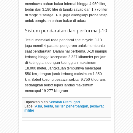
membawa bahan bakar internal hingga 4.950 liter,
terdiri dari 3.180 liter di tangki sayap dan 1.770 liter
di tangki fuselage. J-10 juga dilengkapi probe tetap
untuk pengisian bahan bakar di udara.
Sistem pendaratan dan performa J-10
Jet ini memakai roda pendarat tipe tricycle. J-10
juga memiliki parasut pengerem untuk membantu
saat pendaratan. Dalam hal performa, J-10 mampu
terbang hingga kecepatan 2.327 kilometer per jam
di ketinggian, dengan ketinggian maksimum
18.000 meter. Jangkauan tempurnya mencapai
550 km, dengan jarak terbang maksimum 1.850
km. Bobot kosong pesawat sekitar 9.750 kilogram,
sedangkan bobot lepas landas maksimum
mencapai 19.277 kilogram.
Diposkan oleh
Sekolah Pramugari
Label:
Asia
,
berita
,
militer
,
penerbangan
,
pesawat
militer