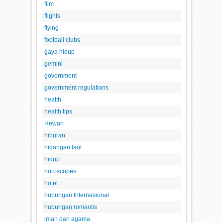
film
flights
flying
football clubs
gaya hidup
gemini
government
government regulations
health
health tips
Hewan
hiburan
hidangan laut
hidup
horoscopes
hotel
hubungan Internasional
hubungan romantis
iman dan agama