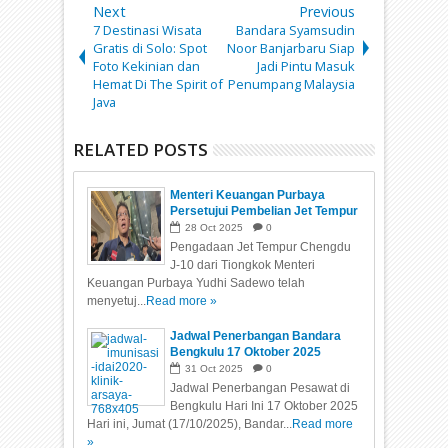
Next
Previous
7 Destinasi Wisata
Bandara Syamsudin
Gratis di Solo: Spot
Noor Banjarbaru Siap
Foto Kekinian dan
Jadi Pintu Masuk
Hemat Di The Spirit of
Penumpang Malaysia
Java
RELATED POSTS
Menteri Keuangan Purbaya
Persetujui Pembelian Jet Tempur
Tiongkok 9 Miliar Dolar, Intip
28
Oct
2025
0
Spesifikasi Chengdu J-10
Pengadaan Jet Tempur Chengdu
J-10 dari Tiongkok Menteri
Keuangan Purbaya Yudhi Sadewo telah
menyetuj...
Read more »
Jadwal Penerbangan Bandara
Bengkulu 17 Oktober 2025
31
Oct
2025
0
Jadwal Penerbangan Pesawat di
Bengkulu Hari Ini 17 Oktober 2025
Hari ini, Jumat (17/10/2025), Bandar...
Read more
»