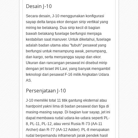
Desain J-10
Secara desain, J-10 menggunakan konfigurasi
sayap delta tanpa ekor dengan sirip vertikal yang
miring ke belakang. Dua sirip kecil di bagian
bawah belakang fuselage berfungsi menjaga
kestabilan saat manuver. Untuk diketahui, fuselage
adalah badan utama atau "tubuh" pesawat yang
berfungsi untuk menampung awak, penumpang,
dan kargo, serta menyangga sayap dan ekor.
Ukuran dan rancangan pesawat ini disebut mirip
dengan jet Israel IAI Lavi, yang banyak mengambil
teknologi dari pesawat F-16 milik Angkatan Udara
AS.
Persenjataan J-10
J-10 memiliki total 11 titik gantung eksternal atau
hardpoint yakni lima di badan pesawat dan tiga di
masing-masing sayap. Di bagian luar sayap, jet ini
dapat membawa rudal udara-ke-udara seperti PL-
8, PL-11, PL-12, atau versi Rusia R-73 (AA-11
Archer) dan R-77 (AA-12 Adder). PL-8 merupakan
rudal berpemandu inframerah jarak pendek hasil