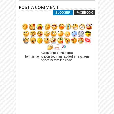
POST A COMMENT
BLOGGER
FACEBOOK
Click to see the code!
To insert emoticon you must added at least one
space before the code.