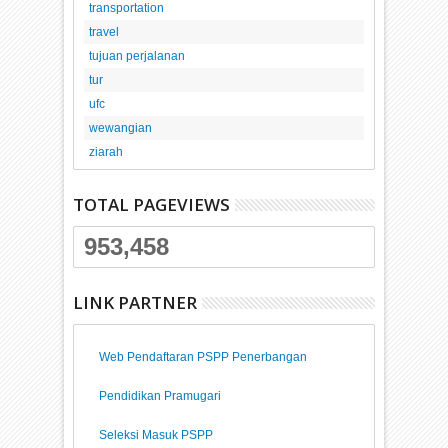
transportation
travel
tujuan perjalanan
tur
ufc
wewangian
ziarah
TOTAL PAGEVIEWS
953,458
LINK PARTNER
Web Pendaftaran PSPP Penerbangan
Pendidikan Pramugari
Seleksi Masuk PSPP