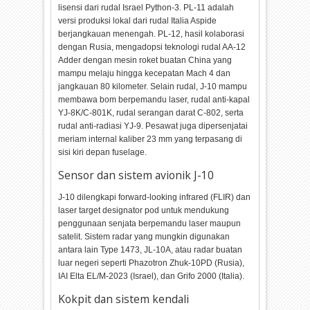
lisensi dari rudal Israel Python-3. PL-11 adalah
versi produksi lokal dari rudal Italia Aspide
berjangkauan menengah. PL-12, hasil kolaborasi
dengan Rusia, mengadopsi teknologi rudal AA-12
Adder dengan mesin roket buatan China yang
mampu melaju hingga kecepatan Mach 4 dan
jangkauan 80 kilometer. Selain rudal, J-10 mampu
membawa bom berpemandu laser, rudal anti-kapal
YJ-8K/C-801K, rudal serangan darat C-802, serta
rudal anti-radiasi YJ-9. Pesawat juga dipersenjatai
meriam internal kaliber 23 mm yang terpasang di
sisi kiri depan fuselage.
Sensor dan sistem avionik J-10
J-10 dilengkapi forward-looking infrared (FLIR) dan
laser target designator pod untuk mendukung
penggunaan senjata berpemandu laser maupun
satelit. Sistem radar yang mungkin digunakan
antara lain Type 1473, JL-10A, atau radar buatan
luar negeri seperti Phazotron Zhuk-10PD (Rusia),
IAI Elta EL/M-2023 (Israel), dan Grifo 2000 (Italia).
Kokpit dan sistem kendali